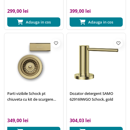
NEMN100S-N100 MANR100
TOLD100X GAXN100 White
299,00 lei
399,00 lei
Gold
Adauga in cos
Adauga in cos
Parti vizibile Schock pt
Dozator detergent SAMO
chiuveta cu kit de scurgere
629169WGO Schock, gold
manual GREN100S-N100-
N100L-N100XL White Gold
349,00 lei
304,03 lei