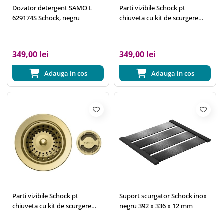
Dozator detergent SAMO L
Parti vizibile Schock pt
629174S Schock, negru
chiuveta cu kit de scurgere
manual BRON100-N100L
GREN100S-N100-N100L-
N100XL Puro
349,00 lei
349,00 lei
Adauga in cos
Adauga in cos
Parti vizibile Schock pt
Suport scurgator Schock inox
chiuveta cu kit de scurgere
negru 392 x 336 x 12 mm
manual MONN100S-N100