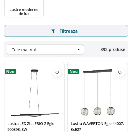
Lustre moderne
de lux
Filtreaza
892 produse
Cele mai noi

Nou
Nou
Lustra LED ZILLERIO-Z Eglo
Lustra WAVERTON Eglo 44007,
900398, 8W
3xE27