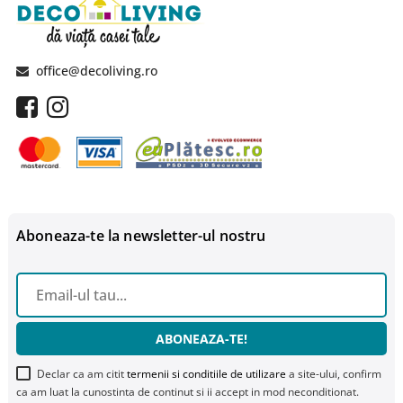
office@decoliving.ro
Aboneaza-te la newsletter-ul nostru
ABONEAZA-TE!
Declar ca am citit
termenii si conditiile de utilizare
a site-ului, confirm
ca am luat la cunostinta de continut si ii accept in mod neconditionat.