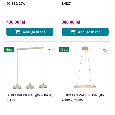
901885, 20W
3xE27
430,00 lei
380,00 lei
Adauga in cos
Adauga in cos
Nou
Nou
Lustra VALDIOLA Eglo 900431,
Lustra LED VALLEROSA Eglo
3xE27
900917, 25.2W