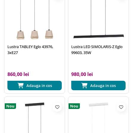
Lustra TABLEY Eglo 43976,
Lustra LED SIMOLARIS-Z Eglo
3xE27
99603, 35W
860,00 lei
980,00 lei
Adauga in cos
Adauga in cos
Nou
Nou