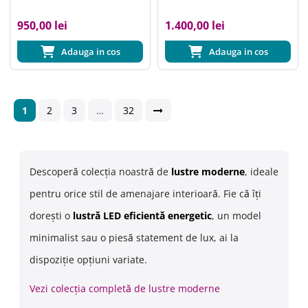
950,00 lei
1.400,00 lei
Adauga in cos
Adauga in cos
1
2
3
…
32
Descoperă colecția noastră de
lustre moderne
, ideale
pentru orice stil de amenajare interioară. Fie că îți
dorești o
lustră LED eficientă energetic
, un model
minimalist sau o piesă statement de lux, ai la
dispoziție opțiuni variate.
Vezi colecția completă de lustre moderne