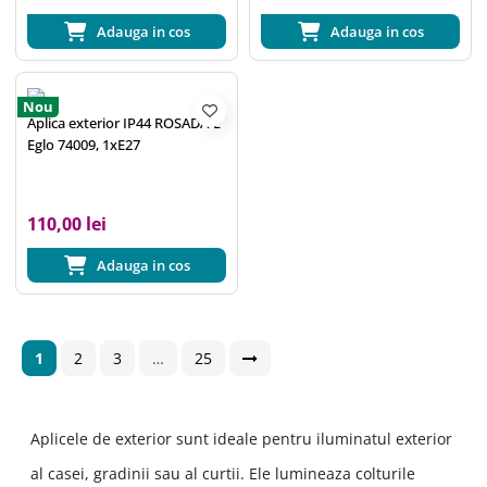
Adauga in cos
Adauga in cos
Nou
Aplica exterior IP44 ROSADA-E
Eglo 74009, 1xE27
110,00 lei
Adauga in cos
1
2
3
…
25
Aplicele de exterior sunt ideale pentru iluminatul exterior
al casei, gradinii sau al curtii. Ele lumineaza colturile