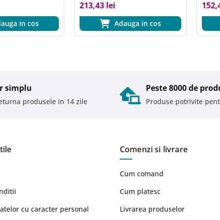
213,43 lei
152,4
auga in cos
Adauga in cos
r simplu
Peste 8000 de prod
returna produsele in 14 zile
Produse potrivite pent
tile
Comenzi si livrare
Cum comand
nditii
Cum platesc
atelor cu caracter personal
Livrarea produselor