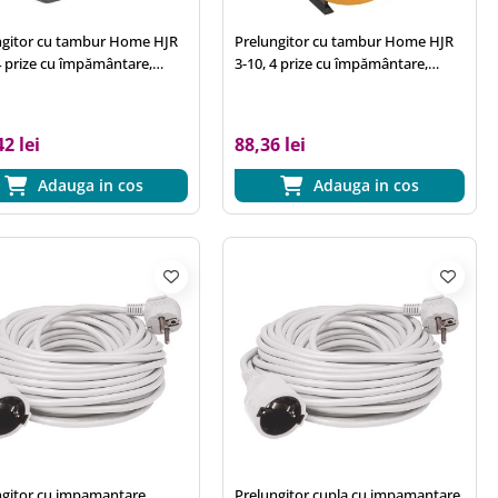
ngitor cu tambur Home HJR
Prelungitor cu tambur Home HJR
4 prize cu împământare,
3-10, 4 prize cu împământare,
 20 m,H05VV-F 3G1,0 mm2
cablu 10 m,H05VV-F 3G1,0 mm2
2 lei
88,36 lei
Adauga in cos
Adauga in cos
ngitor cu impamantare
Prelungitor cupla cu impamantare