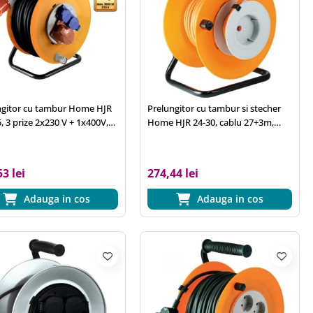
ngitor cu tambur Home HJR
Prelungitor cu tambur si stecher
, 3 prize 2x230 V + 1x400V,
Home HJR 24-30, cablu 27+3m,
cauciucat 25 m, IP44, cadru
3x1.0 mm2, IP20, cadru metalic
c
3 lei
274,44 lei
Adauga in cos
Adauga in cos