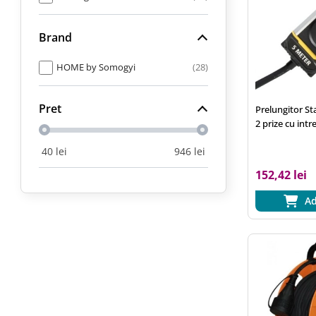
Brand
HOME by Somogyi
28
Pret
Prelungitor S
2 prize cu intr
IP44, negru
40
lei
946
lei
152,42 lei
Ad