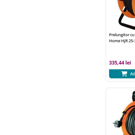
Prelungitor cu
Home HJR 25-3
22+3m, 3x1.5 
metalic
335,44 lei
Ad