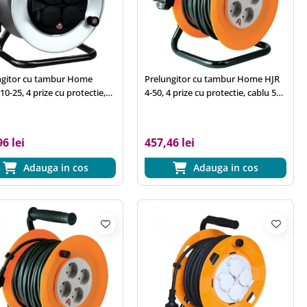
ngitor cu tambur Home
Prelungitor cu tambur Home HJR
0-25, 4 prize cu protectie,
4-50, 4 prize cu protectie, cablu 50
cauciuc 25 m, 3x1.5 mm2,
m, 3x1.5 mm2, IP20, cadru metalic
cadru metalic
6 lei
457,46 lei
Adauga in cos
Adauga in cos