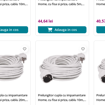
i priza, cablu 10m,
Home, cu fisa si priza, cablu 5m,
Home, 
mm2
verde, 3x1,5 mm2
alb, 
44,64 lei
40,57
auga in cos
Adauga in cos
upla cu impamantare
Prelungitor cupla cu impamantare
Prelu
i priza, cablu 20m,
Home, cu fisa si priza, cablu 10m,
Home, 
2
alb, 3x1,5 mm2
alb, 