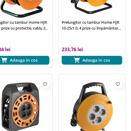
ngitor cu tambur Home HJR
Prelungitor cu tambur Home HJR
4 prize cu protectie, cablu 25
10-25/1.0, 4 prize cu împământare,
.0 mm2, IP20, cadru metalic
cablu 25 m, 3x1.0 mm2, IP44,
cadru metalic
4 lei
233,76 lei
Adauga in cos
Adauga in cos