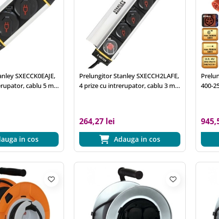
tanley SXECCK0EAJE,
Prelungitor Stanley SXECCH2LAFE,
Prelu
erupator, cablu 5 m,
4 prize cu intrerupator, cablu 3 m,
400-25
IP44, negru
cablu 
metali
264,27 lei
945,5
auga in cos
Adauga in cos