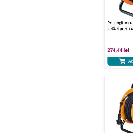
Prelungitor c
4-40, 4 prize c
m, 3x1.0 mm2, 
274,44 lei
Ad