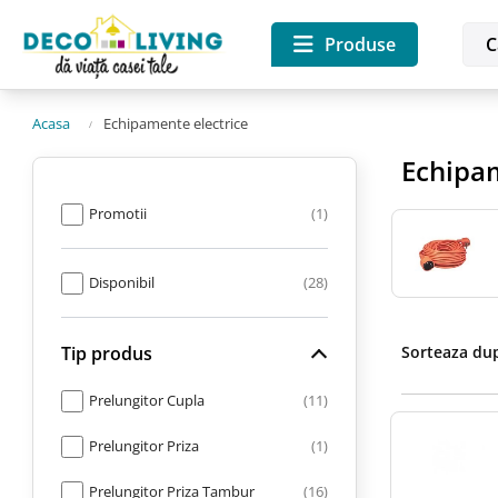
Produse
Acasa
Echipamente electrice
Echipam
Promotii
1
Disponibil
28
Tip produs
Sorteaza du
Prelungitor Cupla
11
Prelungitor Priza
1
Prelungitor Priza Tambur
16