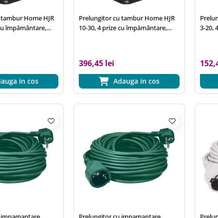
u tambur Home HJR
Prelungitor cu tambur Home HJR
Prelu
 cu împământare,
10-30, 4 prize cu împământare,
3-20, 
1.5 mm2, IP44,
cablu 30 m, 3x1.5 mm2, IP44,
cablu
cadru metalic
396,45 lei
152,4
auga in cos
Adauga in cos
u impamantare
Prelungitor cu impamantare
Prelu