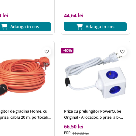
 lei
44,64 lei
Adauga in cos
Adauga in cos
-40%
ngitor de gradina Home, cu
Priza cu prelungitor PowerCube
i priza, cablu 20 m, portocaliu,
Original - Allocacoc, 5 prize, alb-
 mm2
albastru
66,50 lei
PRP:
110,83 lei