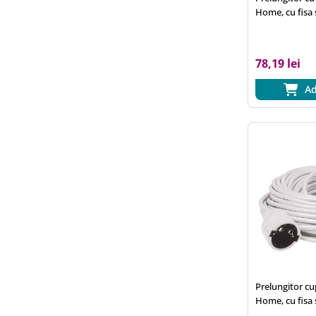
Home, cu fisa s
verde, 3x1,5 
78,19 lei
Ad
Prelungitor c
Home, cu fisa s
alb, 3x1,5 mm