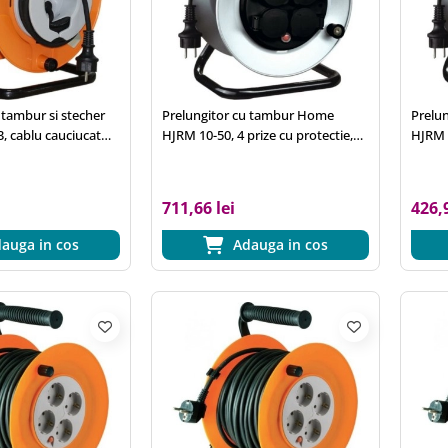
 tambur si stecher
Prelungitor cu tambur Home
Prelu
, cablu cauciucat
HJRM 10-50, 4 prize cu protectie,
HJRM 1
mm2, IP44, cadru
cablu cauciuc 50 m, 3x1.5 mm2,
cablu 
IP44, cadru metalic
IP44, 
711,66 lei
426,9
auga in cos
Adauga in cos