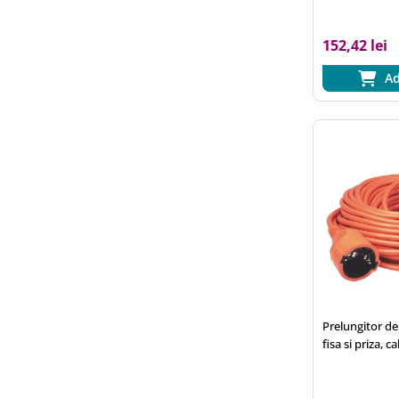
152,42 lei
Ad
Prelungitor d
fisa si priza, c
3x1,5 mm2