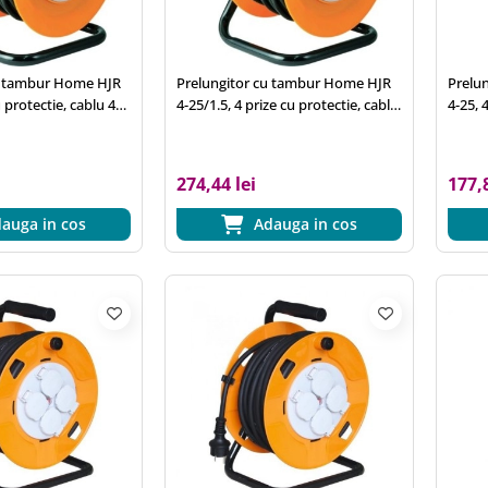
u tambur Home HJR
Prelungitor cu tambur Home HJR
Prelu
u protectie, cablu 40
4-25/1.5, 4 prize cu protectie, cablu
4-25, 
IP20, cadru metalic
25 m, 3x1.5 mm2, IP20, cadru
m, 3x1
metalic
274,44 lei
177,8
auga in cos
Adauga in cos