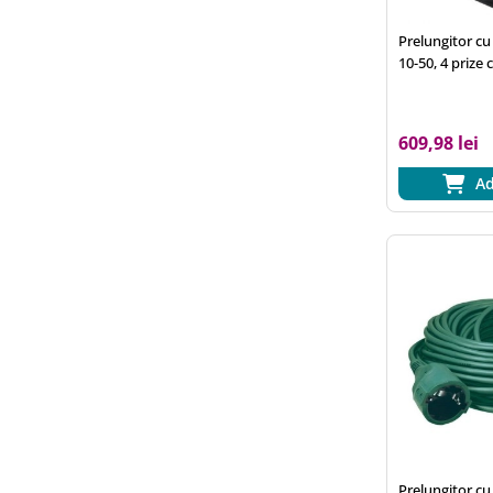
Prelungitor c
10-50, 4 prize
cablu 50 m, 3x
cadru metalic
609,98 lei
Ad
Prelungitor c