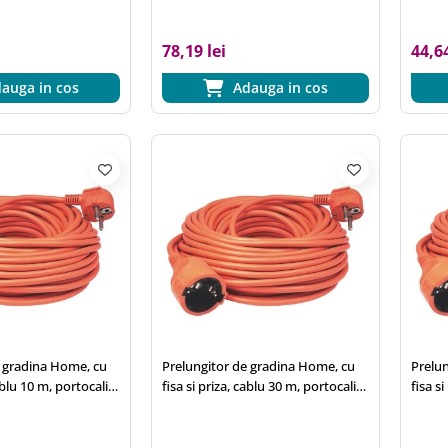
78,19 lei
44,64
auga in cos
Adauga in cos
e gradina Home, cu
Prelungitor de gradina Home, cu
Prelu
ablu 10 m, portocaliu,
fisa si priza, cablu 30 m, portocaliu,
fisa s
3x1,5 mm2
3x1,5