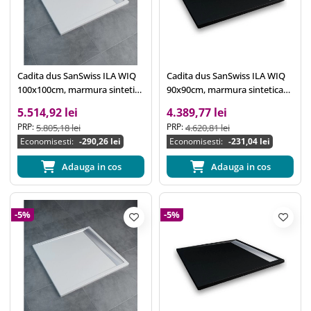
Cadita dus SanSwiss ILA WIQ
Cadita dus SanSwiss ILA WIQ
100x100cm, marmura sintetica
90x90cm, marmura sintetica
alba, scurgere lineara crom
neagra, scurgere lineara crom
5.514,92 lei
4.389,77 lei
PRP:
PRP:
5.805,18 lei
4.620,81 lei
Economisesti:
-290,26 lei
Economisesti:
-231,04 lei
Adauga in cos
Adauga in cos
-5%
-5%