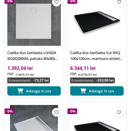
-5%
-5%
Cadita dus SanSwiss LIVADA
Cadita dus SanSwiss ILA WIQ
W20Q08004, patrata 80x80cm,
100x100cm, marmura sintetica
marmura sintetica, alb
neagra, scurgere lineara crom
1.392,04 lei
6.344,11 lei
PRP:
PRP:
1.465,31 lei
6.678,01 lei
Economisesti:
-73,27 lei
Economisesti:
-333,90 lei
Adauga in cos
Adauga in cos
-5%
-5%