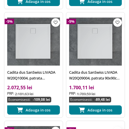
Adauga in cos
Adauga in cos
-5%
-5%
Cadita dus SanSwiss LIVADA
Cadita dus SanSwiss LIVADA
W20Q10004, patrata
W20Q09004, patrata 90x90cm,
100x100cm, marmura
marmura sintetica, alb
2.072,55 lei
1.700,11 lei
sintetica, alb
PRP:
PRP:
2.181,63 lei
1.789,59 lei
Economisesti:
-109,08 lei
Economisesti:
-89,48 lei
Adauga in cos
Adauga in cos