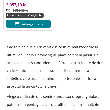
alba, scurgere lineara crom
3.357,19 lei
PRP:
3.533,88 lei
Economisesti:
-176,69 lei
Adauga in cos
Caditele de dus au devenit din ce in ce mai moderne in
ultimii ani, iar la Decoliving ne place sa tinem pasul. De
aceea am ales sa includem in oferta noastra cadite de dus
cu look futuristic din compozit, acril sau marmura
sintetica, care arata de minune in orice baie si-i ridica
aspectul la un cu totul alt nivel.
Alege o cadita de dus semirotunda sau dreptunghiulara,
patrata sau pentagonala, cu profil slim sau mai inalt, de