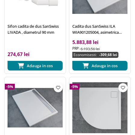
Sifon cadita de dus SanSwiss
Cadita dus SanSwiss ILA
LIVADA , diametrul 90 mm
WIA901205004, asimetrica
90x120cm, scurgere liniara,
5.883,88 lei
marmura sintetica, alb
PRP:
6.193,56 lei
274,67 lei
Economisesti:
-309,68 lei
Adauga in cos
Adauga in cos
-5%
-5%