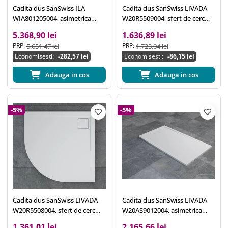
Cadita dus SanSwiss ILA
Cadita dus SanSwiss LIVADA
WIA801205004, asimetrica
W20R5509004, sfert de cerc
80x120cm, scurgere liniara,
90x90cm, marmura sintetica,
5.368,90 lei
1.636,89 lei
marmura sintetica, alb
alb
PRP:
PRP:
5.651,47 lei
1.723,04 lei
Economisesti:
-282,57 lei
Economisesti:
-86,15 lei
Adauga in cos
Adauga in cos
-5%
-5%
Cadita dus SanSwiss LIVADA
Cadita dus SanSwiss LIVADA
W20R5508004, sfert de cerc
W20AS9012004, asimetrica
80x80cm, marmura sintetica,
90x120cm, marmura sintetica,
1.361,01 lei
2.165,66 lei