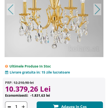
Ultimele Produse In Stoc
Livrare gratuita in:
15 zile lucratoare
PRP:
12.210,90 lei
10.379,26 Lei
Economisesti:
-1.831,63 lei
Adauga In Cos