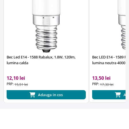
Bec Led E14 - 1588 Rabalux, 1.8W, 120lm,
Bec LED E14 - 1589 Ra
lumina calda
lumina neutra 4000K
12,10 lei
13,50 lei
PRP:
PRP:
15,51 lei
17,30 lei
Adauga in cos
Ad