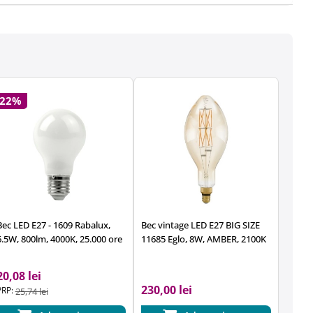
-22%
Bec LED E27 - 1609 Rabalux,
Bec vintage LED E27 BIG SIZE
6.5W, 800lm, 4000K, 25.000 ore
11685 Eglo, 8W, AMBER, 2100K
20,08 lei
230,00 lei
PRP:
25,74 lei