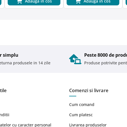
Adauga in cos
Adauga in cos
r simplu
Peste 8000 de prod
returna produsele in 14 zile
Produse potrivite pent
tile
Comenzi si livrare
Cum comand
nditii
Cum platesc
atelor cu caracter personal
Livrarea produselor