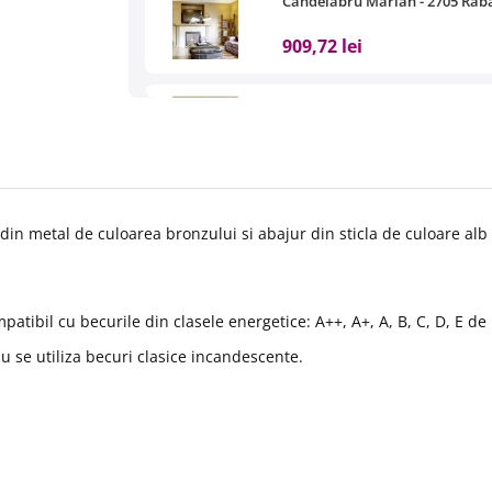
Candelabru Marian - 2705 Rab
909,72 lei
Pendul Marian - 2706 Rabalux
527,11 lei
Pendul Marian - 2707 Rabalux
din metal de culoarea bronzului si abajur din sticla de culoare al
582,72 lei
atibil cu becurile din clasele energetice: A++, A+, A, B, C, D, E
de 
u se utiliza becuri clasice incandescente.