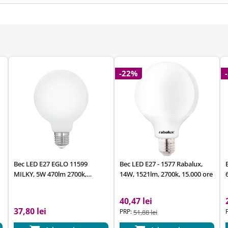
-22%
Bec LED E27 EGLO 11599
Bec LED E27 - 1577 Rabalux,
MILKY, 5W 470lm 2700k,
14W, 1521lm, 2700k, 15.000 ore
Ø95mm
40,47 lei
37,80 lei
PRP:
51,88 lei