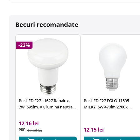
Becuri recomandate
-22%
Bec LED E27 - 1627 Rabalux,
Bec LED E27 EGLO 11595
7W, 595lm, A+, lumina neutra
MILKY, 5W 470lm 2700k,
4000K
Ø60mm
12,16 lei
12,15 lei
PRP:
15,59 lei