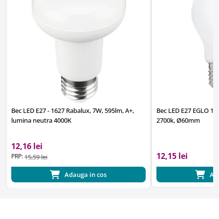
Bec LED E27 - 1627 Rabalux, 7W, 595lm, A+,
Bec LED E27 EGLO 11
lumina neutra 4000K
2700k, Ø60mm
12,16 lei
12,15 lei
PRP:
15,59 lei
Adauga in cos
Ad