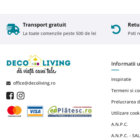
Transport gratuit
Retu
La toate comenzile peste 500 de lei
Poti 
Informatii u
Inspiratie
office@decoliving.ro
Termeni si co
Prelucrarea d
Utilizare cook
A.N.P.C.
A.N.P.C. - SAL