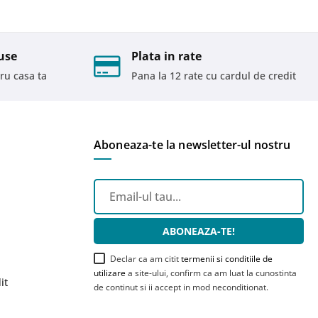
use
Plata in rate
ru casa ta
Pana la 12 rate cu cardul de credit
Aboneaza-te la newsletter-ul nostru
ABONEAZA-TE!
Declar ca am citit
termenii si conditiile de
utilizare
a site-ului, confirm ca am luat la cunostinta
it
de continut si ii accept in mod neconditionat.