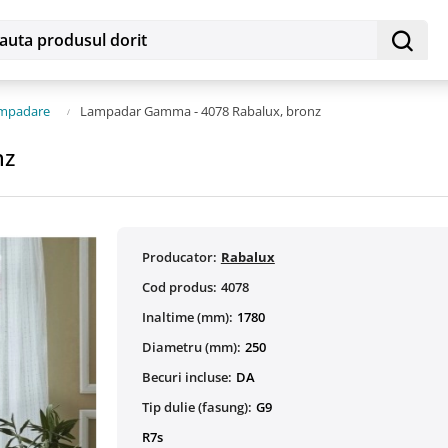
mpadare
Lampadar Gamma - 4078 Rabalux, bronz
nz
Producator:
Rabalux
Cod produs:
4078
Inaltime (mm):
1780
Diametru (mm):
250
Becuri incluse:
DA
Tip dulie (fasung):
G9
R7s