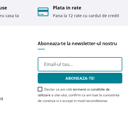
use
Plata in rate
ru casa ta
Pana la 12 rate cu cardul de credit
Aboneaza-te la newsletter-ul nostru
ABONEAZA-TE!
Declar ca am citit
termenii si conditiile de
utilizare
a site-ului, confirm ca am luat la cunostinta
it
de continut si ii accept in mod neconditionat.