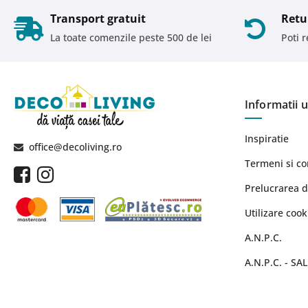
Transport gratuit
Retu
La toate comenzile peste 500 de lei
Poti 
Informatii u
Inspiratie
office@decoliving.ro
Termeni si co
Prelucrarea d
Utilizare cook
A.N.P.C.
A.N.P.C. - SAL