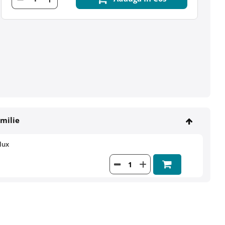
amilie
lux