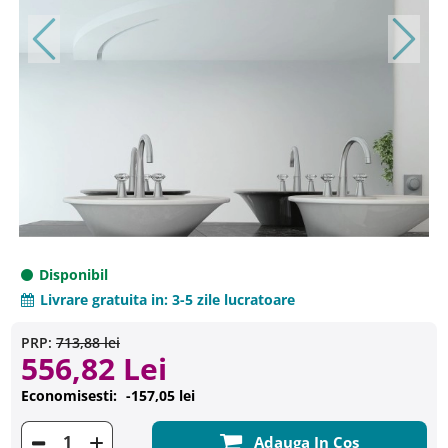
Disponibil
Livrare gratuita in:
3-5 zile lucratoare
PRP:
713,88 lei
556,82 Lei
Economisesti:
-157,05 lei
Adauga In Cos