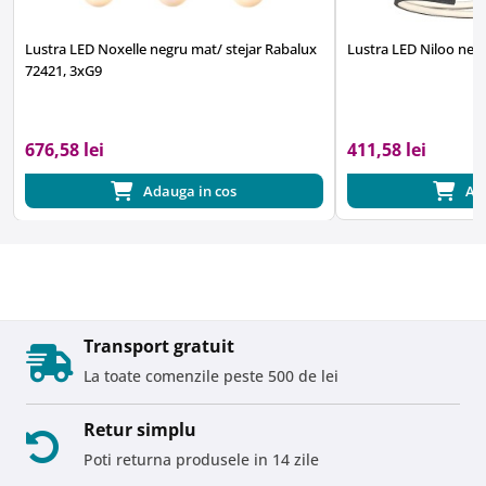
Lustra LED Noxelle negru mat/ stejar Rabalux
Lustra LED Niloo neg
72421, 3xG9
676,58 lei
411,58 lei
Adauga in cos
Ad
Transport gratuit
La toate comenzile peste 500 de lei
Retur simplu
Poti returna produsele in 14 zile