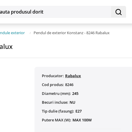
ndule exterior
Pendul de exterior Konstanz - 8246 Rabalux
alux
Producator:
Rabalux
Cod produs:
8246
Diametru (mm):
245
Becuri incluse:
NU
Tip dulie (fasung):
E27
Putere MAX (W):
MAX 100W