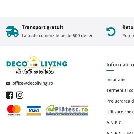
Transport gratuit
Retu
La toate comenzile peste 500 de lei
Poti 
Informatii u
Inspiratie
office@decoliving.ro
Termeni si co
Prelucrarea d
Utilizare cook
A.N.P.C.
A.N.P.C. - SAL