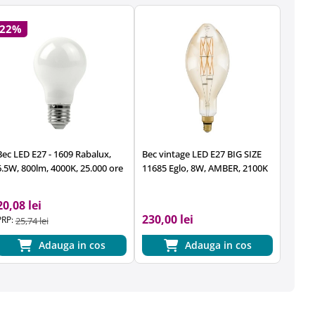
-22%
Bec LED E27 - 1609 Rabalux,
Bec vintage LED E27 BIG SIZE
6.5W, 800lm, 4000K, 25.000 ore
11685 Eglo, 8W, AMBER, 2100K
20,08 lei
230,00 lei
PRP:
25,74 lei
Adauga in cos
Adauga in cos