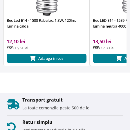
Bec Led E14 - 1588 Rabalux, 1.8W, 120lm,
Bec LED E14 - 1589 Ra
lumina calda
lumina neutra 4000K
12,10 lei
13,50 lei
PRP:
PRP:
15,51 lei
17,30 lei
Adauga in cos
Ad
Transport gratuit
La toate comenzile peste 500 de lei
Retur simplu