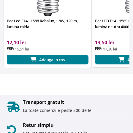
Bec Led E14 - 1588 Rabalux, 1.8W, 120lm,
Bec LED E14 - 1589 Ra
lumina calda
lumina neutra 4000K
12,10 lei
13,50 lei
PRP:
PRP:
15,51 lei
17,30 lei
Adauga in cos
Ad
Transport gratuit
La toate comenzile peste 500 de lei
Retur simplu