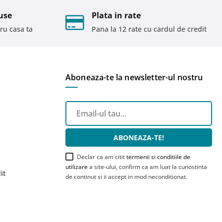
use
Plata in rate
ru casa ta
Pana la 12 rate cu cardul de credit
Aboneaza-te la newsletter-ul nostru
ABONEAZA-TE!
Declar ca am citit
termenii si conditiile de
utilizare
a site-ului, confirm ca am luat la cunostinta
it
de continut si ii accept in mod neconditionat.