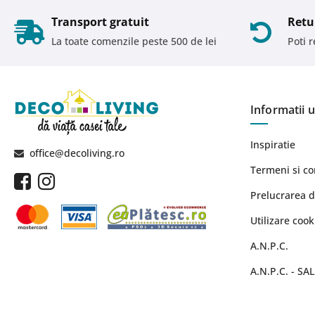
Transport gratuit
Retu
La toate comenzile peste 500 de lei
Poti 
Informatii u
Inspiratie
office@decoliving.ro
Termeni si co
Prelucrarea d
Utilizare cook
A.N.P.C.
A.N.P.C. - SAL