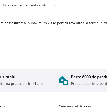
elor nocive si siguranta materialelor.
am desfasurarea in maximum 2 zile pentru revenirea la forma initia
r simplu
Peste 8000 de prod
returna produsele in 14 zile
Produse potrivite pent
tile
Comenzi si livrare