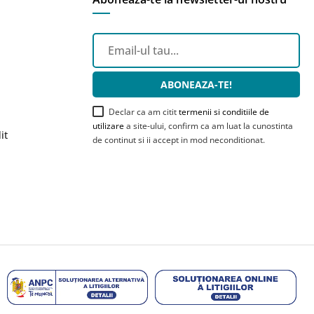
ABONEAZA-TE!
Declar ca am citit
termenii si conditiile de
utilizare
a site-ului, confirm ca am luat la cunostinta
it
de continut si ii accept in mod neconditionat.