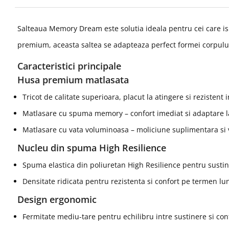
Salteaua Memory Dream este solutia ideala pentru cei care is
premium, aceasta saltea se adapteaza perfect formei corpului 
Caracteristici principale
Husa premium matlasata
Tricot de calitate superioara, placut la atingere si rezistent 
Matlasare cu spuma memory – confort imediat si adaptare l
Matlasare cu vata voluminoasa – moliciune suplimentara si v
Nucleu din spuma High Resilience
Spuma elastica din poliuretan High Resilience pentru sustin
Densitate ridicata pentru rezistenta si confort pe termen lu
Design ergonomic
Fermitate mediu-tare pentru echilibru intre sustinere si con