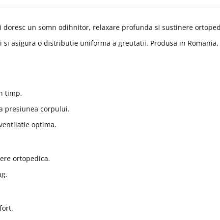
i doresc un somn odihnitor, relaxare profunda si sustinere ortoped
si asigura o distributie uniforma a greutatii. Produsa in Romania, 
in timp.
a presiunea corpului.
entilatie optima.
ere ortopedica.
ng.
fort.