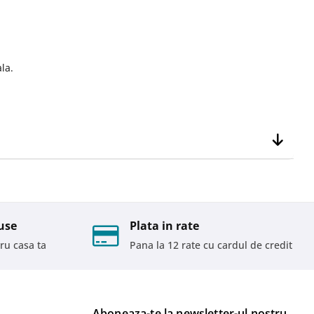
la.
use
Plata in rate
ru casa ta
Pana la 12 rate cu cardul de credit
Aboneaza-te la newsletter-ul nostru