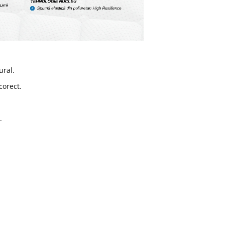
ral.
corect.
.