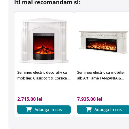
Iti mai recomandam si:
Semineu electric decorativ cu
Semineu electric cu mobilier
mobilier, Clasic colt & Corsica,
alb ArtFlame TANZANIA &
Alb, Art Flame 950 x 883 x 475
BELLA,
700x1900x270mm,1500W,
flacăra in 5 niveluri, cu
2.715,00 lei
7.935,00 lei
telecomanda
Adauga in cos
Adauga in cos