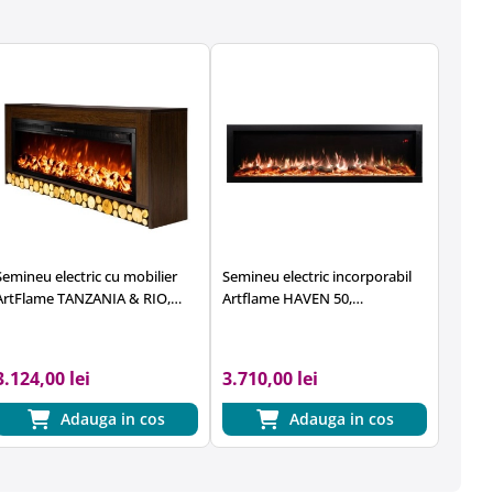
Semineu electric cu mobilier
Semineu electric incorporabil
ArtFlame TANZANIA & RIO,
Artflame HAVEN 50,
1500 x 630 x 300 mm, wenge,
460x1270x162mm, 1500W, 100
cu telecomanda
combinații de culori, cu
telecomanda
3.124,00 lei
3.710,00 lei
Adauga in cos
Adauga in cos