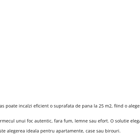
oate incalzi eficient o suprafata de pana la 25 m2, fiind o aleger
rmecul unui foc autentic, fara fum, lemne sau efort. O solutie ele
ste alegerea ideala pentru apartamente, case sau birouri.