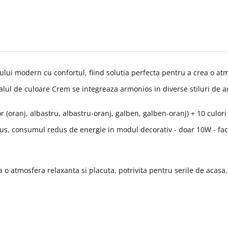
ui modern cu confortul, fiind solutia perfecta pentru a crea o atm
lul de culoare Crem se integreaza armonios in diverse stiluri de 
lor (oranj, albastru, albastru-oranj, galben, galben-oranj) + 10 culo
lus, consumul redus de energie in modul decorativ - doar 10W - face
a o atmosfera relaxanta si placuta, potrivita pentru serile de acasa.