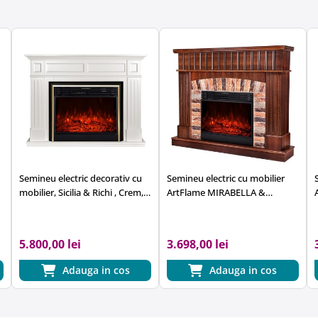
Semineu electric decorativ cu
Semineu electric cu mobilier
mobilier, Sicilia & Richi , Crem,
ArtFlame MIRABELLA &
Art Flame 1300 x 1000 x 300
GISELLE, 1450 x 1200 x 320
mm, nuc
5.800,00 lei
3.698,00 lei
Adauga in cos
Adauga in cos