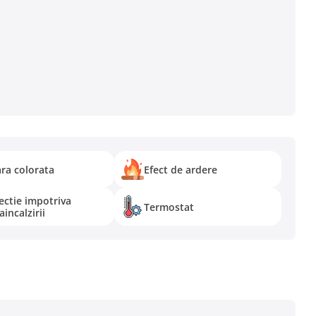
ara colorata
Efect de ardere
ectie impotriva
Termostat
incalzirii