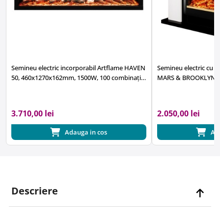
Semineu electric incorporabil Artflame HAVEN
Semineu electric cu m
50, 460x1270x162mm, 1500W, 100 combinații
MARS & BROOKLYN, 
de culori, cu telecomanda
flacăra 5 niveluri, cu
3.710,00 lei
2.050,00 lei
Adauga in cos
Ad
Descriere