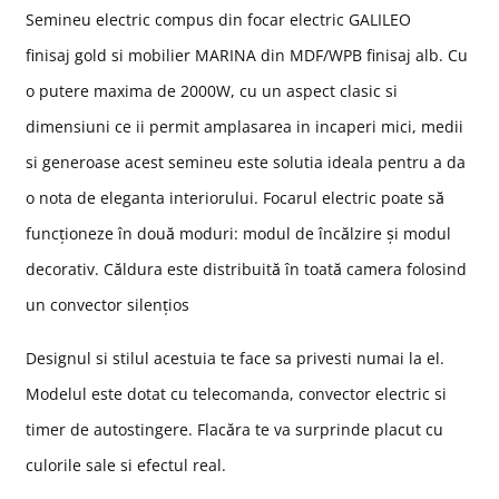
Semineu electric compus din focar electric GALILEO
finisaj gold si mobilier MARINA din
MDF/WPB finisaj alb
. C
u
o putere maxima de 2000W, cu un aspect clasic si
dimensiuni ce ii permit amplasarea in incaperi mici, medii
si generoase acest semineu este solutia ideala pentru a da
o nota de eleganta interiorului. Focarul
electric poate să
funcționeze în două moduri: modul de încălzire și modul
decorativ. Căldura este distribuită în toată camera folosind
un convector silențios
Designul si stilul acestuia te face sa privesti numai la el.
Modelul este dotat cu telecomanda, convector electric si
timer de autostingere.
Flacăra te va surprinde placut cu
culorile sale si efectul real
.