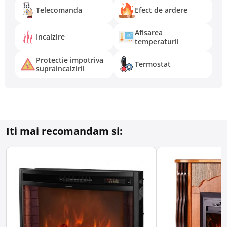
Telecomanda
Efect de ardere
Afisarea
Incalzire
temperaturii
Protectie impotriva
Termostat
supraincalzirii
Iti mai recomandam si: