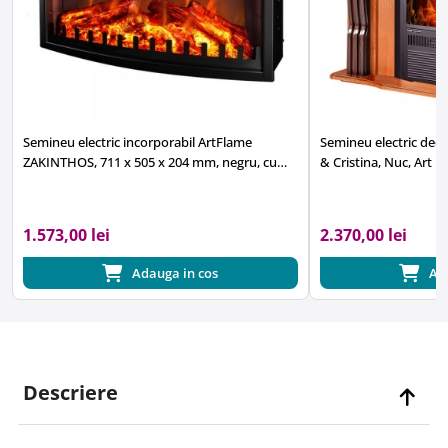
Semineu electric incorporabil ArtFlame
Semineu electric decor
ZAKINTHOS, 711 x 505 x 204 mm, negru, cu
& Cristina, Nuc, Art F
telecomanda
1.573,00 lei
2.370,00 lei
Adauga in cos
Ad
Descriere