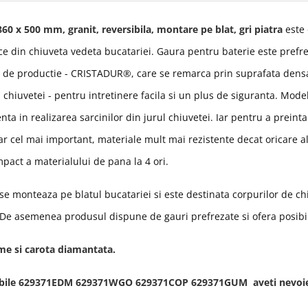
60 x 500 mm, granit, reversibila, montare pe blat, gri piatra
este
ace din chiuveta vedeta bucatariei. Gaura pentru baterie este prefrez
ul de productie - CRISTADUR®, care se remarca prin suprafata dens
a chiuvetei - pentru intretinere facila si un plus de siguranta. Mo
ta in realizarea sarcinilor din jurul chiuvetei. Iar pentru a preint
 cel mai important, materiale mult mai rezistente decat oricare alt
impact a materialului de pana la 4 ori
.
, se monteaza
pe blatul bucatariei si este destinata corpurilor de 
 De asemenea produsul
dispune de gauri prefrezate si ofera posibil
eme si carota diamantata.
i vizibile 629371EDM 629371WGO 629371COP 629371GUM aveti nevoi