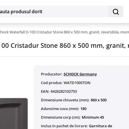
hock Waterfall D-100 Cristadur Stone 860 x 500 mm, granit, reversibila, monta
00 Cristadur Stone 860 x 500 mm, granit, re
Producator:
SCHOCK Germany
Cod produs:
WATD100STON
EAN:
6426282102753
Dimensiune chiuveta (mm):
860 x 500
Adancime cuva (mm):
180
Dimensiune corp (cm):
Minimum 45
Inclus in pachet de livrare:
Garnitura de