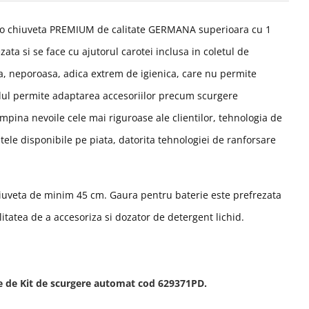
 o chiuveta PREMIUM de calitate GERMANA superioara
cu 1
ata si se face cu ajutorul carotei inclusa in coletul de
a, neporoasa, adica extrem de igienica, care nu permite
delul permite adaptarea accesoriilor precum scurgere
ampina nevoile cele mai riguroase ale clientilor, tehnologia de
ele disponibile pe piata, datorita tehnologiei de ranforsare
chiuveta de minim 45 cm. Gaura pentru baterie este prefrezata
itatea de a accesoriza si dozator de detergent lichid.
e de Kit de scurgere automat cod 629371PD.