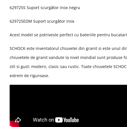
629725S Suport scurgător inox negru
629725EDM Suport scurgător inox
Acest model se potriveste perfect cu b
ateriile pentru bucata
SCHOCK
este inventatorul chiuvetei din granit si este unul d
chiuvetele de granit vandute la nivel mondial sunt produse f
stil si gust: modern, clasic sau rustic. Toate chiuvetele SCHO
extrem de riguroase.