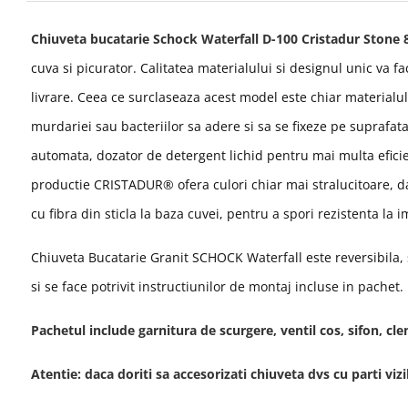
Chiuveta bucatarie Schock Waterfall D-100 Cristadur
Stone 8
cuva si picurator. Calitatea materialului si designul unic va f
livrare. Ceea ce surclaseaza acest model este chiar material
murdariei sau bacteriilor sa adere si sa se fixeze pe suprafat
automata, dozator de detergent lichid pentru mai multa eficien
productie CRISTADUR® ofera culori chiar mai stralucitoare, dar
cu fibra din sticla la baza cuvei, pentru a spori rezistenta la 
Chiuveta Bucatarie Granit SCHOCK Waterfall este reversibila
si se face
potrivit instructiunilor de montaj incluse in pachet
.
Pachetul include garnitura de scurgere, ventil cos, sifon, cl
Atentie: daca doriti sa accesorizati chiuveta dvs cu part