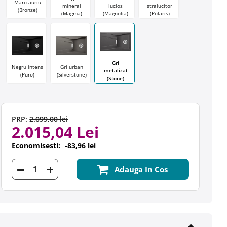
Maro auriu
mineral
lucios
stralucitor
(Bronze)
(Magma)
(Magnolia)
(Polaris)
Gri
Negru intens
Gri urban
metalizat
(Puro)
(Silverstone)
(Stone)
PRP:
2.099,00 lei
2.015,04 Lei
Economisesti:
-83,96 lei
Adauga In Cos