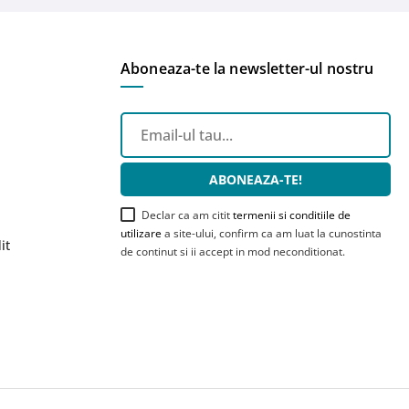
Aboneaza-te la newsletter-ul nostru
ABONEAZA-TE!
Declar ca am citit
termenii si conditiile de
utilizare
a site-ului, confirm ca am luat la cunostinta
it
de continut si ii accept in mod neconditionat.