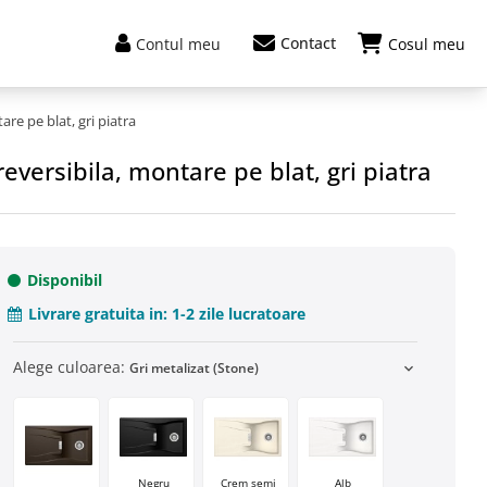
Contact
Contul meu
Cosul meu
re pe blat, gri piatra
versibila, montare pe blat, gri piatra
Disponibil
Livrare gratuita in:
1-2 zile lucratoare
Alege culoarea:
Gri metalizat (Stone)
expand_more
Negru
Crem semi
Alb