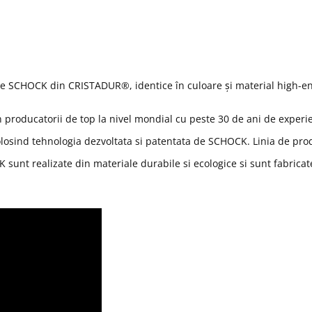
rie SCHOCK din CRISTADUR®, identice în culoare și material high-e
in producatorii de top la nivel mondial cu peste 30 de ani de experi
olosind tehnologia dezvoltata si patentata de SCHOCK. Linia de pr
CK sunt realizate din materiale durabile si ecologice si sunt fabric