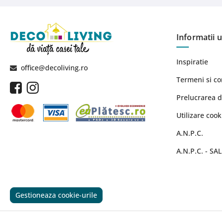
Informatii u
Inspiratie
office@decoliving.ro
Termeni si co
Prelucrarea d
Utilizare cook
A.N.P.C.
A.N.P.C. - SAL
Gestioneaza cookie-urile